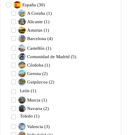
España
(30)
A Coruña
(1)
Alicante
(1)
Asturias
(1)
Barcelona
(4)
Castellón
(1)
Comunidad de Madrid
(5)
Córdoba
(1)
Gerona
(2)
Guipúzcoa
(2)
León
(1)
Murcia
(1)
Navarra
(2)
Toledo
(1)
Valencia
(3)
Valladolid
(1)