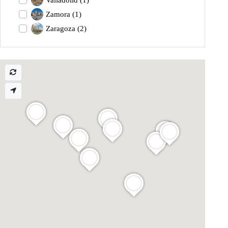
Zamora
(1)
Zaragoza
(2)