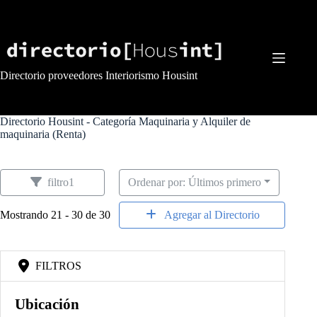
Saltar
al
contenido
Directorio proveedores Interiorismo Housint
Directorio Housint - Categoría
Maquinaria y Alquiler de
maquinaria (Renta)
filtro1
Ordenar por: Últimos primero
Mostrando 21 - 30 de 30
Agregar al Directorio
FILTROS
Ubicación