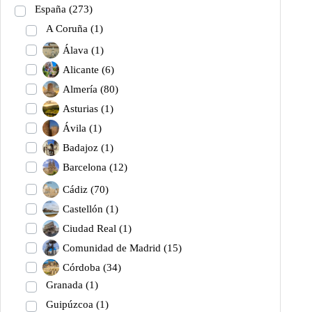
España
(273)
A Coruña
(1)
Álava
(1)
Alicante
(6)
Almería
(80)
Asturias
(1)
Ávila
(1)
Badajoz
(1)
Barcelona
(12)
Cádiz
(70)
Castellón
(1)
Ciudad Real
(1)
Comunidad de Madrid
(15)
Córdoba
(34)
Granada
(1)
Guipúzcoa
(1)