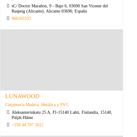
sC/ Doctor Marañon, 9 - Bajo 6, 03690 San Vicente del
Raspeig (Alicante), Alicante 03690, España
966105333
LUNAWOOD
Carpintería Madera, Metálica y PVC
Aleksanterinkatu 25 A, FI-15140 Lahti, Finlandia, 15140,
Päijät-Häme
+358 44 797 5012