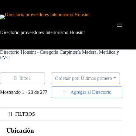
Saltar
al
contenido
Directorio proveedores Interiorismo Housint
Directorio Housint - Categoría
Carpintería Madera, Metálica y
PVC
filtro1
Ordenar por: Últimos primero
Mostrando 1 - 20 de 277
Agregar al Directorio
FILTROS
Ubicación