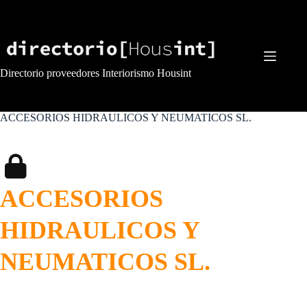
Saltar
al
contenido
Directorio proveedores Interiorismo Housint
ACCESORIOS HIDRAULICOS Y NEUMATICOS SL.
ACCESORIOS
HIDRAULICOS Y
NEUMATICOS SL.