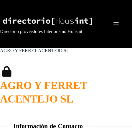
Saltar
al
contenido
Directorio proveedores Interiorismo Housint
AGRO Y FERRET ACENTEJO SL
AGRO Y FERRET
ACENTEJO SL
Información de Contacto