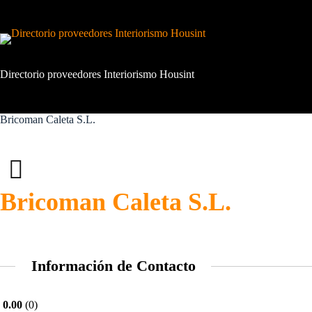
Saltar
al
contenido
Directorio proveedores Interiorismo Housint
Bricoman Caleta S.L.
Bricoman Caleta S.L.
Información de Contacto
0.00
0