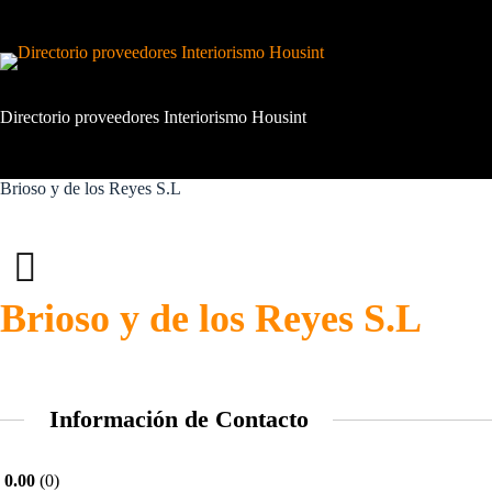
Saltar
al
contenido
Directorio proveedores Interiorismo Housint
Brioso y de los Reyes S.L
Brioso y de los Reyes S.L
Información de Contacto
0.00
0