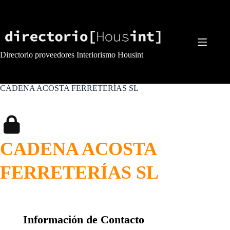
Saltar
al
contenido
Directorio proveedores Interiorismo Housint
CADENA ACOSTA FERRETERÍAS SL
CADENA ACOSTA
FERRETERÍAS SL
Información de Contacto