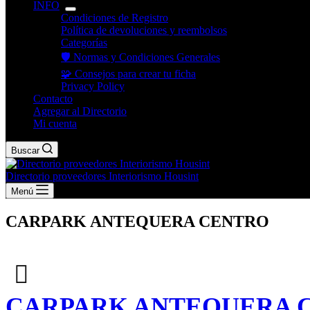
INFO
Condiciones de Registro
Política de devoluciones y reembolsos
Categorías
🛡️ Normas y Condiciones Generales
🧩 Consejos para crear tu ficha
Privacy Policy
Contacto
Agregar al Directorio
Mi cuenta
Buscar
Directorio proveedores Interiorismo Housint
Menú
CARPARK ANTEQUERA CENTRO
CARPARK ANTEQUERA 