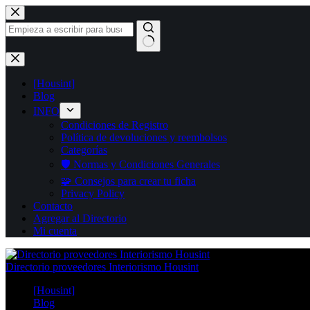
Saltar
al
contenido
Sin
resultados
[Housint]
Blog
INFO
Condiciones de Registro
Política de devoluciones y reembolsos
Categorías
🛡️ Normas y Condiciones Generales
🧩 Consejos para crear tu ficha
Privacy Policy
Contacto
Agregar al Directorio
Mi cuenta
Directorio proveedores Interiorismo Housint
[Housint]
Blog