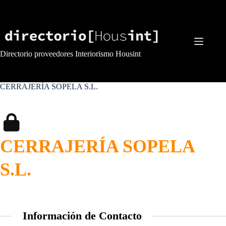
Saltar
al
contenido
Directorio proveedores Interiorismo Housint
CERRAJERÍA SOPELA S.L.
CERRAJERÍA SOPELA
S.L.
Información de Contacto