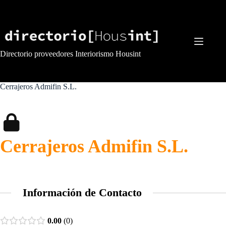
Saltar
al
contenido
Directorio proveedores Interiorismo Housint
Cerrajeros Admifin S.L.
Cerrajeros Admifin S.L.
Información de Contacto
0.00
0