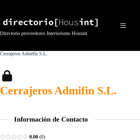
Saltar
al
contenido
Directorio proveedores Interiorismo Housint
Cerrajeros Admifin S.L.
Cerrajeros Admifin S.L.
Información de Contacto
0.00
0