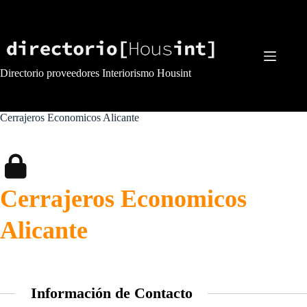
Saltar
al
contenido
Directorio proveedores Interiorismo Housint
Cerrajeros Economicos Alicante
Cerrajeros Economicos
Alicante
Información de Contacto