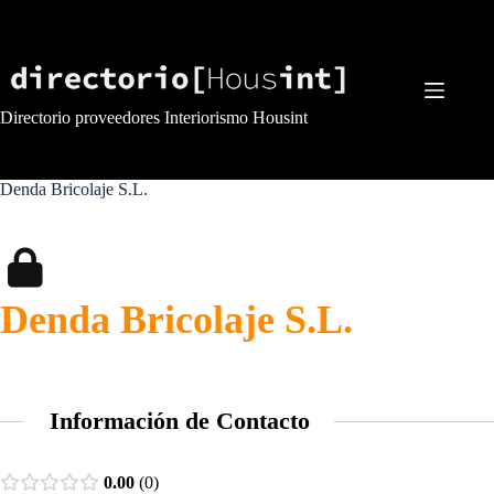
Saltar
al
contenido
Directorio proveedores Interiorismo Housint
Denda Bricolaje S.L.
Denda Bricolaje S.L.
Información de Contacto
0.00
0