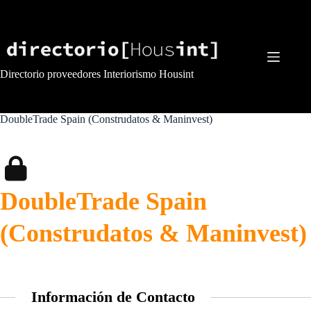
Saltar
al
contenido
Directorio proveedores Interiorismo Housint
DoubleTrade Spain (Construdatos & Maninvest)
DoubleTrade Spain
(Construdatos & Maninvest)
Información de Contacto