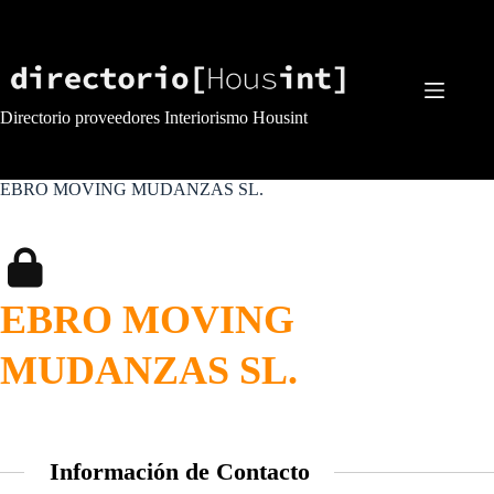
Saltar
al
contenido
Directorio proveedores Interiorismo Housint
EBRO MOVING MUDANZAS SL.
EBRO MOVING
MUDANZAS SL.
Información de Contacto