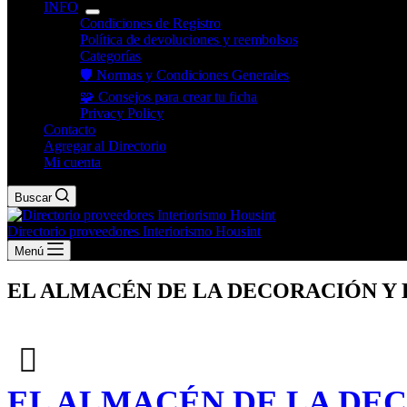
INFO
Condiciones de Registro
Política de devoluciones y reembolsos
Categorías
🛡️ Normas y Condiciones Generales
🧩 Consejos para crear tu ficha
Privacy Policy
Contacto
Agregar al Directorio
Mi cuenta
Buscar
Directorio proveedores Interiorismo Housint
Menú
EL ALMACÉN DE LA DECORACIÓN Y 
EL ALMACÉN DE LA DEC