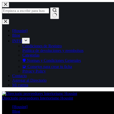
Saltar
al
contenido
Sin
resultados
[Housint]
Blog
INFO
Condiciones de Registro
Política de devoluciones y reembolsos
Categorías
🛡️ Normas y Condiciones Generales
🧩 Consejos para crear tu ficha
Privacy Policy
Contacto
Agregar al Directorio
Mi cuenta
Directorio proveedores Interiorismo Housint
[Housint]
Blog