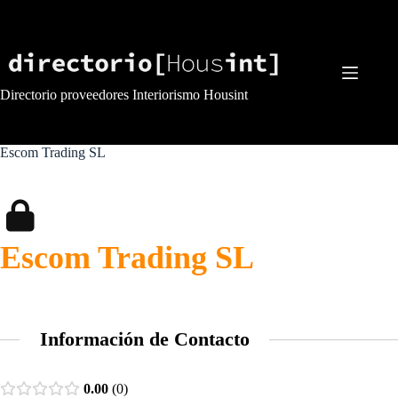
Saltar
al
contenido
Directorio proveedores Interiorismo Housint
Escom Trading SL
Escom Trading SL
Información de Contacto
0.00
0