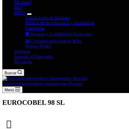
[Housint]
Blog
INFO
Condiciones de Registro
Política de devoluciones y reembolsos
Categorías
🛡️ Normas y Condiciones Generales
🧩 Consejos para crear tu ficha
Privacy Policy
Contacto
Agregar al Directorio
Mi cuenta
Buscar
Directorio proveedores Interiorismo Housint
Menú
EUROCOBEL 98 SL