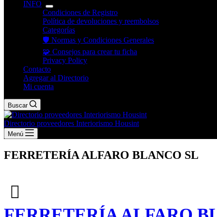
INFO
Condiciones de Registro
Política de devoluciones y reembolsos
Categorías
🛡️ Normas y Condiciones Generales
🧩 Consejos para crear tu ficha
Privacy Policy
Contacto
Agregar al Directorio
Mi cuenta
Buscar
Directorio proveedores Interiorismo Housint
Menú
FERRETERÍA ALFARO BLANCO SL
FERRETERÍA ALFARO B