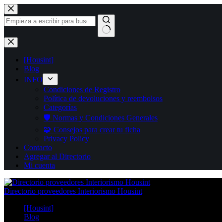
Saltar
al
contenido
Sin
resultados
[Housint]
Blog
INFO
Condiciones de Registro
Política de devoluciones y reembolsos
Categorías
🛡️ Normas y Condiciones Generales
🧩 Consejos para crear tu ficha
Privacy Policy
Contacto
Agregar al Directorio
Mi cuenta
Directorio proveedores Interiorismo Housint
[Housint]
Blog