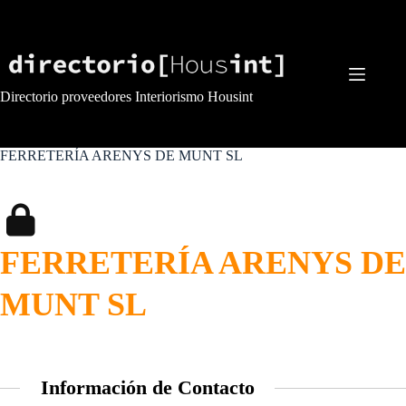
Saltar
al
contenido
Directorio proveedores Interiorismo Housint
FERRETERÍA ARENYS DE MUNT SL
FERRETERÍA ARENYS DE
MUNT SL
Información de Contacto