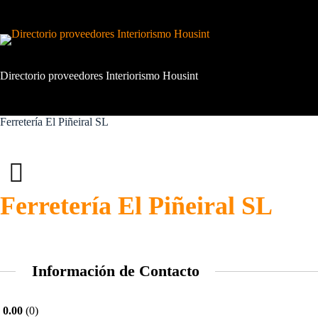
Saltar
al
contenido
Directorio proveedores Interiorismo Housint
Ferretería El Piñeiral SL
Ferretería El Piñeiral SL
Información de Contacto
0.00
0