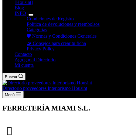
[Housint]
Blog
INFO
Condiciones de Registro
Política de devoluciones y reembolsos
Categorías
🛡️ Normas y Condiciones Generales
🧩 Consejos para crear tu ficha
Privacy Policy
Contacto
Agregar al Directorio
Mi cuenta
Buscar
Directorio proveedores Interiorismo Housint
Menú
FERRETERÍA MIAMI S.L.