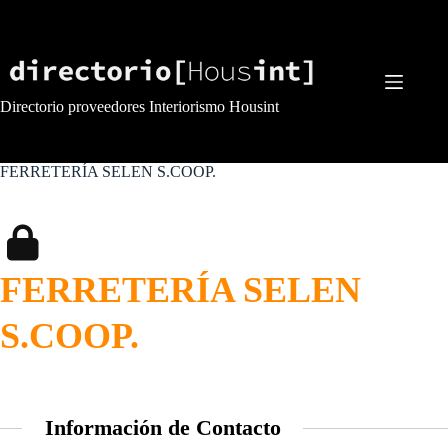
Saltar
al
contenido
Directorio proveedores Interiorismo Housint
FERRETERÍA SELEN S.COOP.
FERRETERÍA SELEN
S.COOP.
Información de Contacto