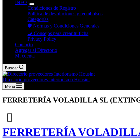
INFO
Condiciones de Registro
Política de devoluciones y reembolsos
Categorías
🛡️ Normas y Condiciones Generales
🧩 Consejos para crear tu ficha
Privacy Policy
Contacto
Agregar al Directorio
Mi cuenta
Buscar
Directorio proveedores Interiorismo Housint
Menú
FERRETERÍA VOLADILLA SL (EXTIN
FERRETERÍA VOLADILLA