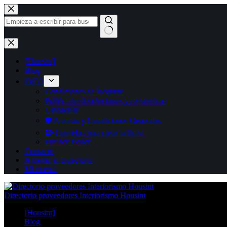
Saltar
al
contenido
Sin
resultados
[Housint]
Blog
INFO
Condiciones de Registro
Política de devoluciones y reembolsos
Categorías
🛡️ Normas y Condiciones Generales
🧩 Consejos para crear tu ficha
Privacy Policy
Contacto
Agregar al Directorio
Mi cuenta
Directorio proveedores Interiorismo Housint
[Housint]
Blog