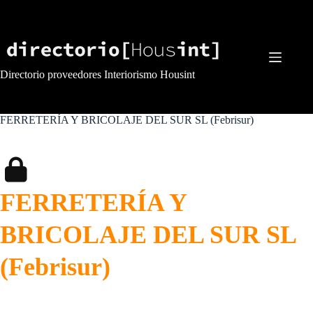
Saltar
al
contenido
Directorio proveedores Interiorismo Housint
FERRETERÍA Y BRICOLAJE DEL SUR SL (Febrisur)
FERRETERÍA Y
BRICOLAJE DEL SUR SL
(Febrisur)