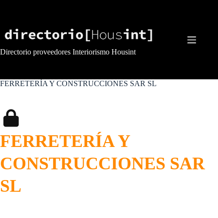
Saltar
al
contenido
Directorio proveedores Interiorismo Housint
FERRETERÍA Y CONSTRUCCIONES SAR SL
FERRETERÍA Y
CONSTRUCCIONES SAR
SL