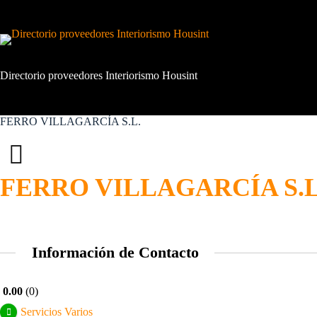
Saltar
al
contenido
Directorio proveedores Interiorismo Housint
FERRO VILLAGARCÍA S.L.
FERRO VILLAGARCÍA S.L
Información de Contacto
0.00
0
Servicios Varios