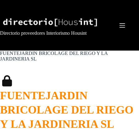
Saltar
al
contenido
Directorio proveedores Interiorismo Housint
FUENTEJARDIN BRICOLAGE DEL RIEGO Y LA
JARDINERIA SL
FUENTEJARDIN
BRICOLAGE DEL RIEGO
Y LA JARDINERIA SL