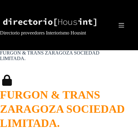
Saltar
al
contenido
Directorio proveedores Interiorismo Housint
FURGON & TRANS ZARAGOZA SOCIEDAD
LIMITADA.
FURGON & TRANS
ZARAGOZA SOCIEDAD
LIMITADA.