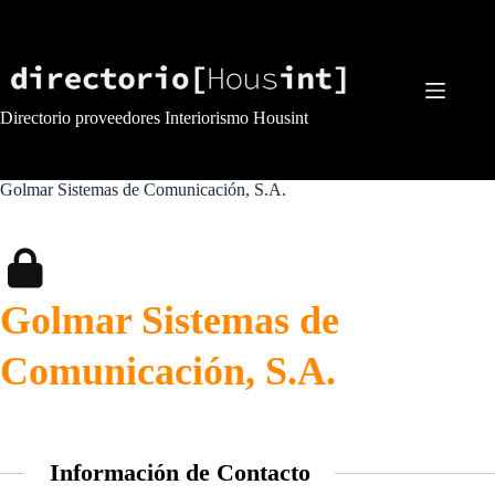
Saltar
al
contenido
Directorio proveedores Interiorismo Housint
Golmar Sistemas de Comunicación, S.A.
Golmar Sistemas de
Comunicación, S.A.
Información de Contacto