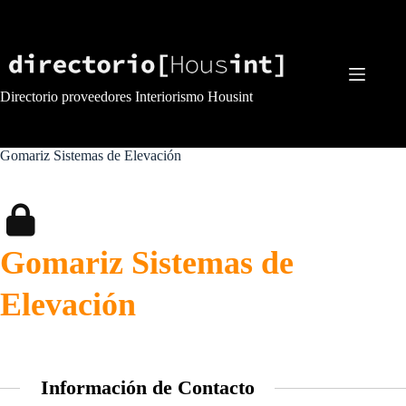
Saltar
al
contenido
Directorio proveedores Interiorismo Housint
Gomariz Sistemas de Elevación
Gomariz Sistemas de
Elevación
Información de Contacto