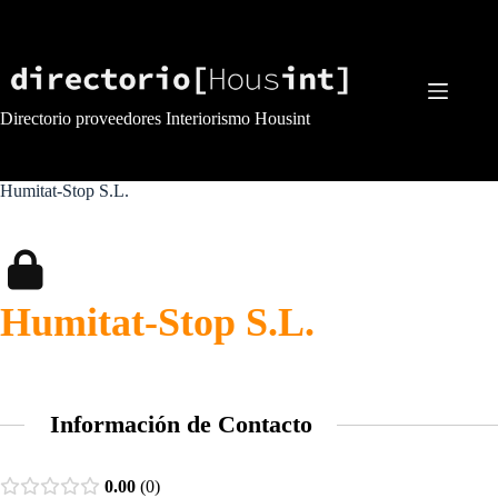
Saltar
al
contenido
Directorio proveedores Interiorismo Housint
Humitat-Stop S.L.
Humitat-Stop S.L.
Información de Contacto
0.00
0