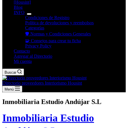
[Housint]
Blog
INFO
Condiciones de Registro
Política de devoluciones y reembolsos
Categorías
🛡️ Normas y Condiciones Generales
🧩 Consejos para crear tu ficha
Privacy Policy
Contacto
Agregar al Directorio
Mi cuenta
Buscar
Directorio proveedores Interiorismo Housint
Menú
Inmobiliaria Estudio Andújar S.L
Inmobiliaria Estudio