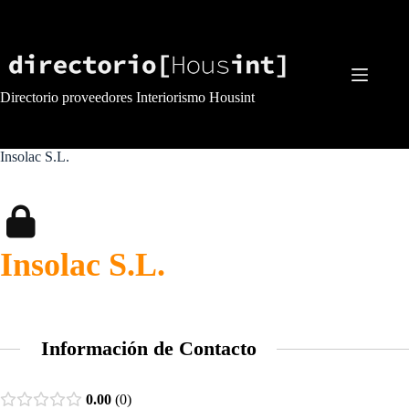
Saltar
al
contenido
Directorio proveedores Interiorismo Housint
Insolac S.L.
Insolac S.L.
Información de Contacto
0.00
0