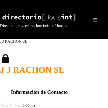
Saltar
al
contenido
Directorio proveedores Interiorismo Housint
J J RACHON SL
J J RACHON SL
Información de Contacto
0.00
0