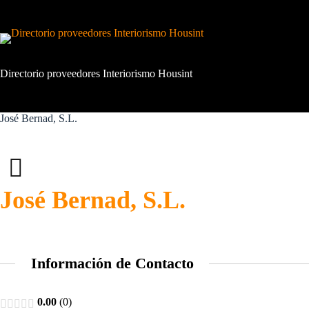
Saltar
al
contenido
Directorio proveedores Interiorismo Housint
José Bernad, S.L.
José Bernad, S.L.
Información de Contacto
0.00
0