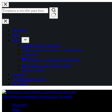
Saltar
al
contenido
Sin
resultados
[Housint]
Blog
INFO
Condiciones de Registro
Política de devoluciones y reembolsos
Categorías
🛡️ Normas y Condiciones Generales
🧩 Consejos para crear tu ficha
Privacy Policy
Contacto
Agregar al Directorio
Mi cuenta
Directorio proveedores Interiorismo Housint
[Housint]
Blog