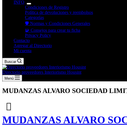
INFO
Condiciones de Registro
Política de devoluciones y reembolsos
Categorías
🛡️ Normas y Condiciones Generales
🧩 Consejos para crear tu ficha
Privacy Policy
Contacto
Agregar al Directorio
Mi cuenta
Buscar
Directorio proveedores Interiorismo Housint
Menú
MUDANZAS ALVARO SOCIEDAD LIMI
MUDANZAS ALVARO SOC