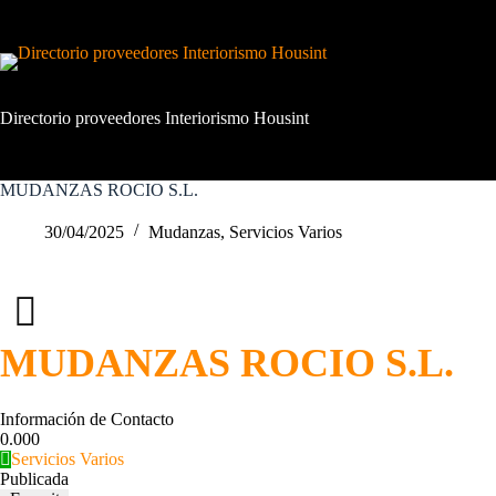
Saltar
al
contenido
Directorio proveedores Interiorismo Housint
MUDANZAS ROCIO S.L.
30/04/2025
Mudanzas
,
Servicios Varios
MUDANZAS ROCIO S.L.
Información de Contacto
0.00
0
Servicios Varios
Publicada