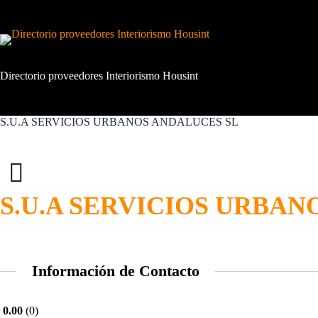
Saltar
al
contenido
Directorio proveedores Interiorismo Housint
S.U.A SERVICIOS URBANOS ANDALUCES SL
S.U.A SERVICIOS URBAN
Información de Contacto
0.00
0