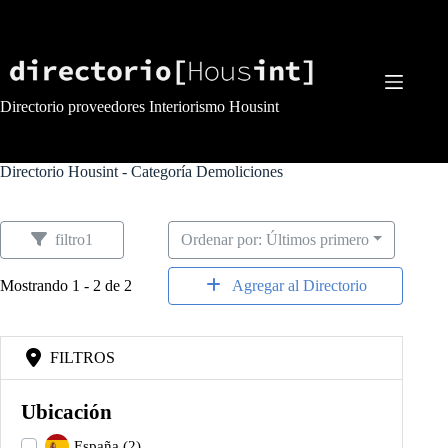
Saltar
al
contenido
Directorio proveedores Interiorismo Housint
Directorio Housint - Categoría
Demoliciones
filtro1
Ordenar por: Últimos primero
Mostrando 1 - 2 de 2
Agregar al Directorio
FILTROS
Ubicación
España
(2)