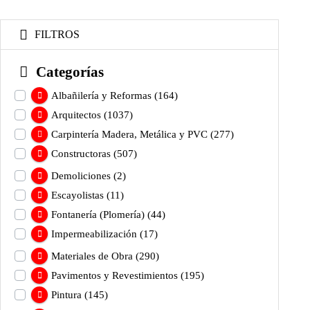
FILTROS
Categorías
Albañilería y Reformas
(164)
Arquitectos
(1037)
Carpintería Madera, Metálica y PVC
(277)
Constructoras
(507)
Demoliciones
(2)
Escayolistas
(11)
Fontanería (Plomería)
(44)
Impermeabilización
(17)
Materiales de Obra
(290)
Pavimentos y Revestimientos
(195)
Pintura
(145)