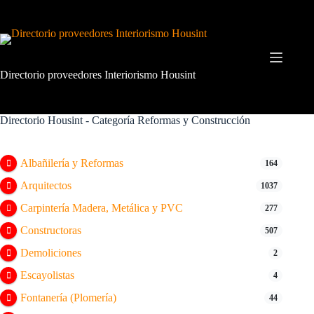
Saltar
al
contenido
Directorio proveedores Interiorismo Housint
Directorio Housint - Categoría
Reformas y Construcción
Albañilería y Reformas
164
Arquitectos
1037
Carpintería Madera, Metálica y PVC
277
Constructoras
507
Demoliciones
2
Escayolistas
4
Fontanería (Plomería)
44