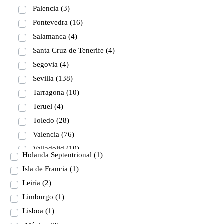
Lugo
(5)
Palencia
(3)
Málaga
(442)
Pontevedra
(16)
Melilla
(1)
Salamanca
(4)
Murcia
(33)
Santa Cruz de Tenerife
(4)
Segovia
(4)
Sevilla
(138)
Tarragona
(10)
Teruel
(4)
Toledo
(28)
Valencia
(76)
Valladolid
(10)
Holanda Septentrional
(1)
Vizcaya
(16)
Isla de Francia
(1)
Zamora
(3)
Leiría
(2)
Zaragoza
(181)
Limburgo
(1)
Holanda Meridional
(2)
Lisboa
(1)