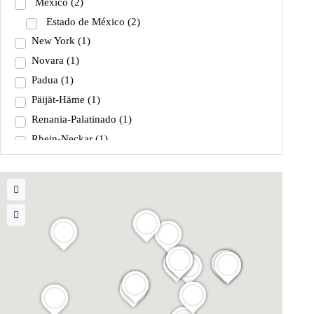
México
(2)
Estado de México
(2)
New York
(1)
Novara
(1)
Padua
(1)
Päijät-Häme
(1)
Renania-Palatinado
(1)
Rhein-Neckar
(1)
Ródano-Alpes
(2)
Trento
(1)
Verona
(1)
Vila Nova de Gaia
(1)