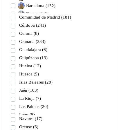
Barcelona
(132)
Burgos
(10)
Comunidad de Madrid
(181)
Cáceres
(6)
Córdoba
(241)
Cádiz
(674)
Gerona
(8)
Cantabria
(5)
Granada
(233)
Castellón
(25)
Guadalajara
(6)
Ciudad Real
(70)
Guipúzcoa
(13)
Huelva
(12)
Huesca
(5)
Islas Baleares
(28)
Jaén
(103)
La Rioja
(7)
Las Palmas
(20)
León
(5)
Navarra
(17)
Lérida
(7)
Orense
(6)