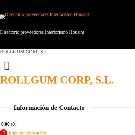
Saltar
al
contenido
Directorio proveedores Interiorismo Housint
ROLLGUM CORP, S.L.
ROLLGUM CORP, S.L.
Información de Contacto
0.00
0
Impermeabilización