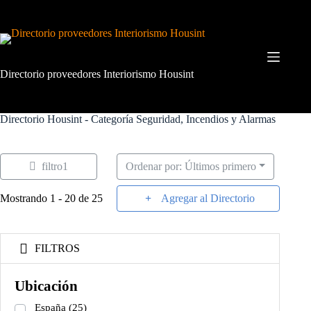
Saltar
al
contenido
Directorio proveedores Interiorismo Housint
Directorio Housint - Categoría
Seguridad, Incendios y Alarmas
filtro1
Ordenar por: Últimos primero
Mostrando 1 - 20 de 25
Agregar al Directorio
FILTROS
Ubicación
España
(25)