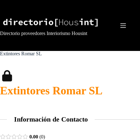
Saltar
al
contenido
Directorio proveedores Interiorismo Housint
Extintores Romar SL
Extintores Romar SL
Información de Contacto
0.00
0