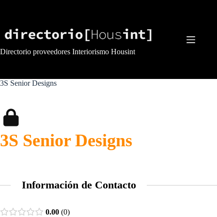
Saltar
al
contenido
Directorio proveedores Interiorismo Housint
3S Senior Designs
3S Senior Designs
Información de Contacto
0.00
0