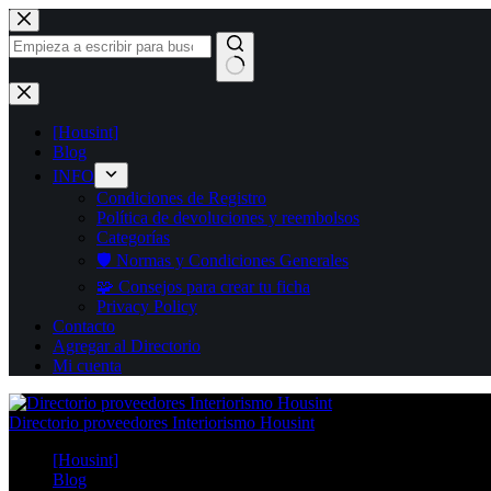
Saltar
al
contenido
Sin
resultados
[Housint]
Blog
INFO
Condiciones de Registro
Política de devoluciones y reembolsos
Categorías
🛡️ Normas y Condiciones Generales
🧩 Consejos para crear tu ficha
Privacy Policy
Contacto
Agregar al Directorio
Mi cuenta
Directorio proveedores Interiorismo Housint
[Housint]
Blog