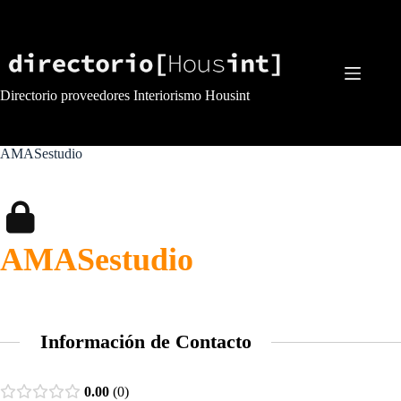
Saltar
al
contenido
Directorio proveedores Interiorismo Housint
AMASestudio
AMASestudio
Información de Contacto
0.00
0