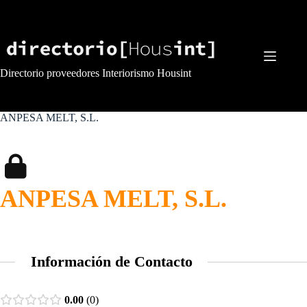
Saltar
al
contenido
Directorio proveedores Interiorismo Housint
ANPESA MELT, S.L.
ANPESA MELT, S.L.
Información de Contacto
0.00
0