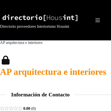
Saltar
al
contenido
Directorio proveedores Interiorismo Housint
AP arquitectura e interiores
AP arquitectura e interiores
Información de Contacto
0.00
0