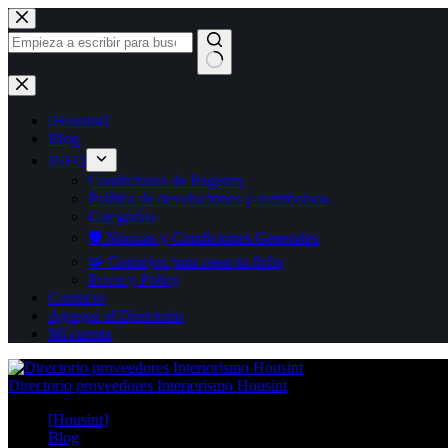
Saltar
al
contenido
Sin
resultados
[Housint]
Blog
INFO
Condiciones de Registro
Política de devoluciones y reembolsos
Categorías
🛡️ Normas y Condiciones Generales
🧩 Consejos para crear tu ficha
Privacy Policy
Contacto
Agregar al Directorio
Mi cuenta
Directorio proveedores Interiorismo Housint
[Housint]
Blog