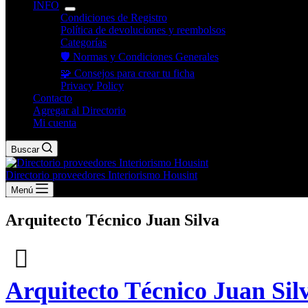
INFO
Condiciones de Registro
Política de devoluciones y reembolsos
Categorías
🛡️ Normas y Condiciones Generales
🧩 Consejos para crear tu ficha
Privacy Policy
Contacto
Agregar al Directorio
Mi cuenta
Buscar
Directorio proveedores Interiorismo Housint
Menú
Arquitecto Técnico Juan Silva
Arquitecto Técnico Juan Sil